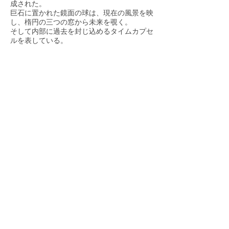
成された。
巨石に置かれた鏡面の球は、現在の風景を映
し、楕円の三つの窓から未来を覗く。
そして内部に過去を封じ込めるタイムカプセ
ルを表している。
TIME CAPSULE ＋ STONE STAGE 1994